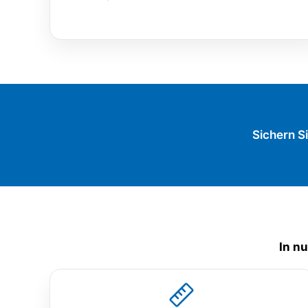
Sichern Si
In n